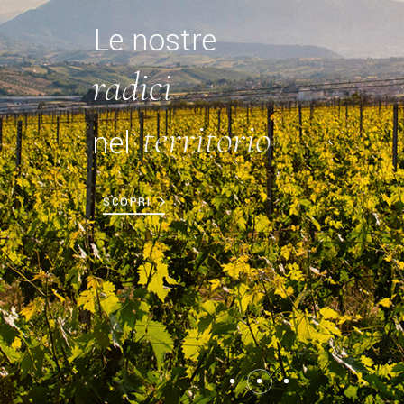
autentici
Vini
che raccontano
una storia
SCOPRI