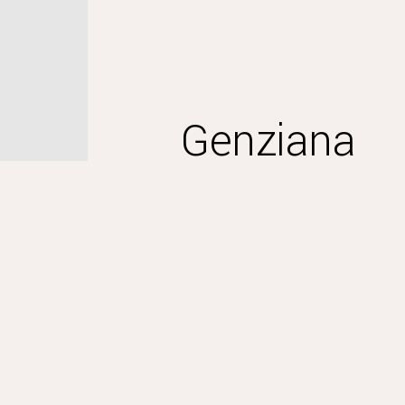
Genziana
Liquore ottenuto da radici di genzi
Scopri
Acquista